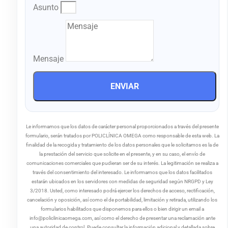
Asunto
Mensaje
ENVIAR
Le informamos que los datos de carácter personal proporcionados a través del presente
formulario, serán tratados por POLICLÍNICA OMEGA como responsable de esta web. La
finalidad de la recogida y tratamiento de los datos personales que le solicitamos es la de
la prestación del servicio que solicite en el presente, y en su caso, el envío de
comunicaciones comerciales que pudieran ser de su interés. La legitimación se realiza a
través del consentimiento del interesado. Le informamos que los datos facilitados
estarán ubicados en los servidores con medidas de seguridad según NRGPD y Ley
3/2018. Usted, como interesado podrá ejercer los derechos de acceso, rectificación,
cancelación y oposición, así como el de portabilidad, limitación y retirada, utilizando los
formularios habilitados que disponemos para ellos o bien dirigir un email a
info@policlinicaomega.com, así como el derecho de presentar una reclamación ante
una autoridad de control. Puede consultar la información adicional y detallada sobre