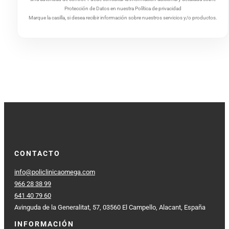
Protección de Datos en nuestra Política de privacidad
Marque la casilla, si desea recibir información sobre nuestros servicios y/o productos.
CONTACTO
info@policlinicaomega.com
966 28 38 99
641 40 79 60
Avinguda de la Generalitat, 57, 03560 El Campello, Alacant, España
INFORMACIÓN