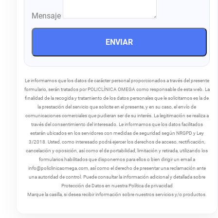
Mensaje
ENVIAR
Le informamos que los datos de carácter personal proporcionados a través del presente
formulario, serán tratados por POLICLÍNICA OMEGA como responsable de esta web. La
finalidad de la recogida y tratamiento de los datos personales que le solicitamos es la de
la prestación del servicio que solicite en el presente, y en su caso, el envío de
comunicaciones comerciales que pudieran ser de su interés. La legitimación se realiza a
través del consentimiento del interesado. Le informamos que los datos facilitados
estarán ubicados en los servidores con medidas de seguridad según NRGPD y Ley
3/2018. Usted, como interesado podrá ejercer los derechos de acceso, rectificación,
cancelación y oposición, así como el de portabilidad, limitación y retirada, utilizando los
formularios habilitados que disponemos para ellos o bien dirigir un email a
info@policlinicaomega.com, así como el derecho de presentar una reclamación ante
una autoridad de control. Puede consultar la información adicional y detallada sobre
Protección de Datos en nuestra Política de privacidad
Marque la casilla, si desea recibir información sobre nuestros servicios y/o productos.