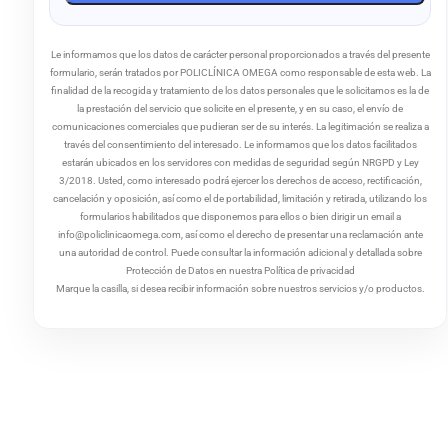
Le informamos que los datos de carácter personal proporcionados a través del presente
formulario, serán tratados por POLICLÍNICA OMEGA como responsable de esta web. La
finalidad de la recogida y tratamiento de los datos personales que le solicitamos es la de
la prestación del servicio que solicite en el presente, y en su caso, el envío de
comunicaciones comerciales que pudieran ser de su interés. La legitimación se realiza a
través del consentimiento del interesado. Le informamos que los datos facilitados
estarán ubicados en los servidores con medidas de seguridad según NRGPD y Ley
3/2018. Usted, como interesado podrá ejercer los derechos de acceso, rectificación,
cancelación y oposición, así como el de portabilidad, limitación y retirada, utilizando los
formularios habilitados que disponemos para ellos o bien dirigir un email a
info@policlinicaomega.com, así como el derecho de presentar una reclamación ante
una autoridad de control. Puede consultar la información adicional y detallada sobre
Protección de Datos en nuestra Política de privacidad
Marque la casilla, si desea recibir información sobre nuestros servicios y/o productos.