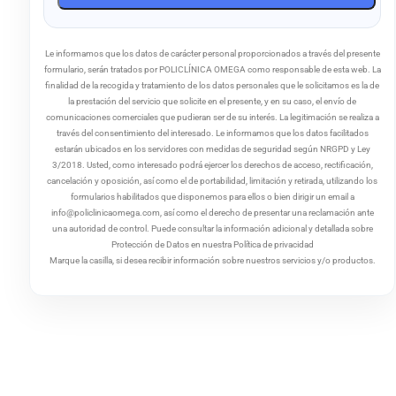
Le informamos que los datos de carácter personal proporcionados a través del presente
formulario, serán tratados por POLICLÍNICA OMEGA como responsable de esta web. La
finalidad de la recogida y tratamiento de los datos personales que le solicitamos es la de
la prestación del servicio que solicite en el presente, y en su caso, el envío de
comunicaciones comerciales que pudieran ser de su interés. La legitimación se realiza a
través del consentimiento del interesado. Le informamos que los datos facilitados
estarán ubicados en los servidores con medidas de seguridad según NRGPD y Ley
3/2018. Usted, como interesado podrá ejercer los derechos de acceso, rectificación,
cancelación y oposición, así como el de portabilidad, limitación y retirada, utilizando los
formularios habilitados que disponemos para ellos o bien dirigir un email a
info@policlinicaomega.com, así como el derecho de presentar una reclamación ante
una autoridad de control. Puede consultar la información adicional y detallada sobre
Protección de Datos en nuestra Política de privacidad
Marque la casilla, si desea recibir información sobre nuestros servicios y/o productos.